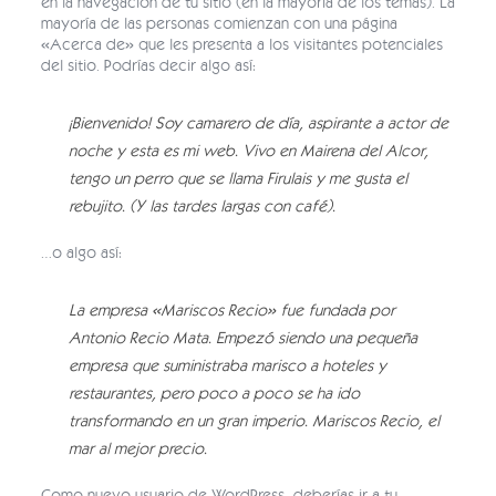
en la navegación de tu sitio (en la mayoría de los temas). La
mayoría de las personas comienzan con una página
«Acerca de» que les presenta a los visitantes potenciales
del sitio. Podrías decir algo así:
¡Bienvenido! Soy camarero de día, aspirante a actor de
noche y esta es mi web. Vivo en Mairena del Alcor,
tengo un perro que se llama Firulais y me gusta el
rebujito. (Y las tardes largas con café).
…o algo así:
La empresa «Mariscos Recio» fue fundada por
Antonio Recio Mata. Empezó siendo una pequeña
empresa que suministraba marisco a hoteles y
restaurantes, pero poco a poco se ha ido
transformando en un gran imperio. Mariscos Recio, el
mar al mejor precio.
Como nuevo usuario de WordPress, deberías ir a
tu