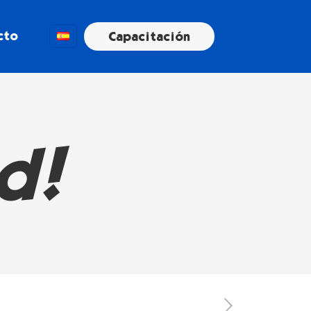
cto
Capacitación
d!